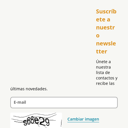
Inicio
Suscríb
América
USA
ete a 
El Club Hispano
nuestr
República Dominicana
o 
Puerto Rico
newsle
Global
tter
Política
Únete a 
nuestra 
lista de 
contactos y 
recibe las 
últimas novedades.
E-mail
Cambiar imagen