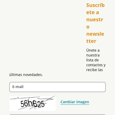
Suscríb
América
USA
ete a 
El Club Hispano
nuestr
República Dominicana
o 
Puerto Rico
newsle
Global
tter
Política
Únete a 
nuestra 
lista de 
contactos y 
recibe las 
últimas novedades.
E-mail
Cambiar imagen