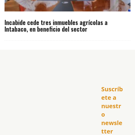
Incabide cede tres inmuebles agrícolas a
Intabaco, en beneficio del sector
Inicio
Suscríb
América
USA
ete a 
El Club Hispano
nuestr
República Dominicana
o 
Puerto Rico
newsle
Global
tter
Política