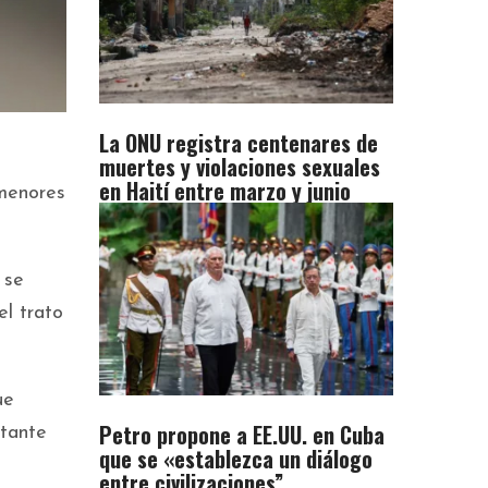
La ONU registra centenares de
muertes y violaciones sexuales
en Haití entre marzo y junio
 menores
 se
l trato
ue
Petro propone a EE.UU. en Cuba
ntante
que se «establezca un diálogo
entre civilizaciones”