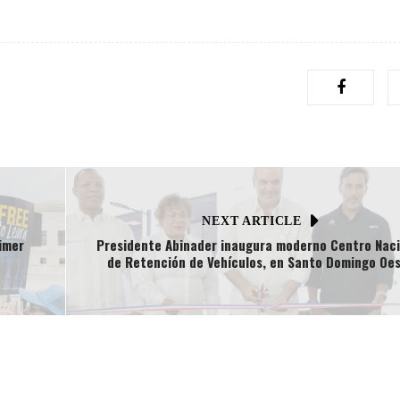
NEXT ARTICLE
imer
Presidente Abinader inaugura moderno Centro Naci
de Retención de Vehículos, en Santo Domingo Oe