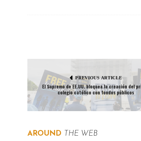
PREVIOUS ARTICLE
El Supremo de EE.UU. bloquea la creación del pr
colegio católico con fondos públicos
AROUND
THE WEB