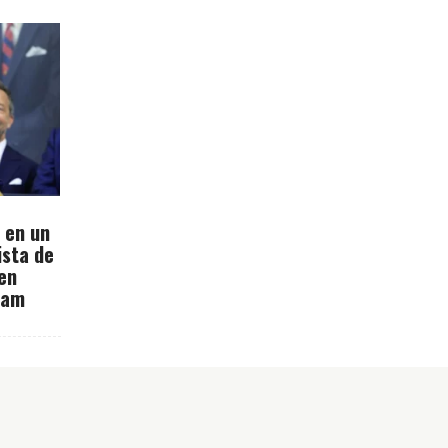
n en un
ista de
en
ham