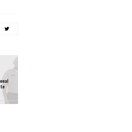
onal
ste