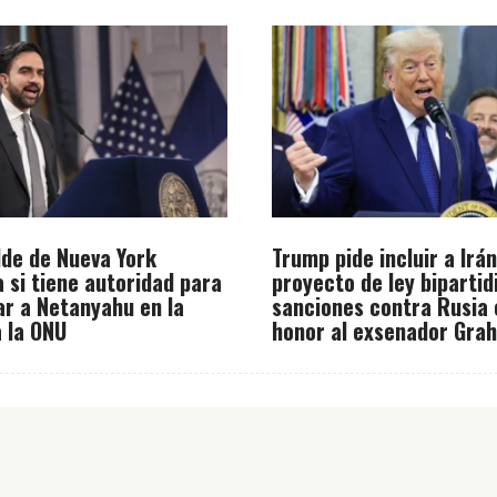
alde de Nueva York
Trump pide incluir a Irá
a si tiene autoridad para
proyecto de ley bipartid
ar a Netanyahu en la
sanciones contra Rusia 
a la ONU
honor al exsenador Gra