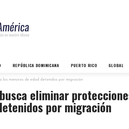
O
REPÚBLICA DOMINICANA
PUERTO RICO
GLOBAL
 a los menores de edad detenidos por migración
busca eliminar proteccione
detenidos por migración