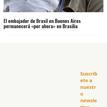
El embajador de Brasil en Buenos Aires
permanecerá «por ahora» en Brasilia
Inicio
Suscríb
América
USA
ete a 
El Club Hispano
nuestr
República Dominicana
o 
Puerto Rico
newsle
Global
Política