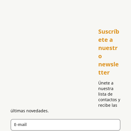
Inicio
Suscríb
América
USA
ete a 
El Club Hispano
nuestr
República Dominicana
o 
Puerto Rico
newsle
Global
tter
Política
Únete a 
nuestra 
lista de 
contactos y 
recibe las 
últimas novedades.
E-mail