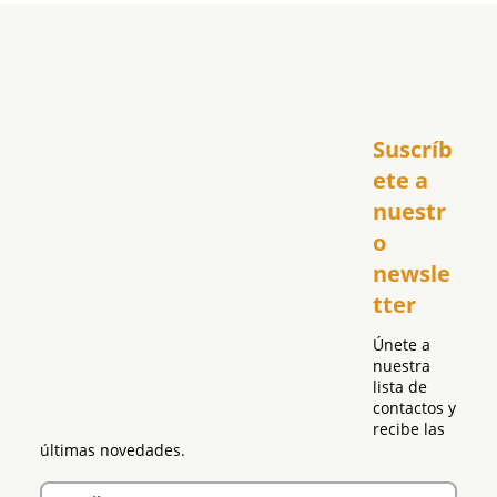
Inicio
Suscríb
América
USA
ete a 
El Club Hispano
nuestr
República Dominicana
o 
Puerto Rico
newsle
Global
tter
Política
Únete a 
nuestra 
lista de 
contactos y 
recibe las 
últimas novedades.