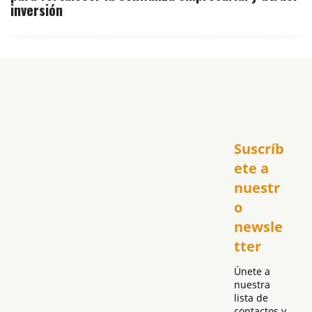
inversión
Inicio
Suscríb
América
USA
ete a 
El Club Hispano
nuestr
República Dominicana
o 
Puerto Rico
newsle
Global
tter
Política
Únete a 
nuestra 
lista de 
contactos y 