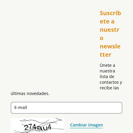
Inicio
Suscríb
América
USA
ete a 
El Club Hispano
nuestr
República Dominicana
o 
Puerto Rico
newsle
Global
tter
Política
Únete a 
nuestra 
lista de 
contactos y 
recibe las 
últimas novedades.
E-mail
Cambiar imagen