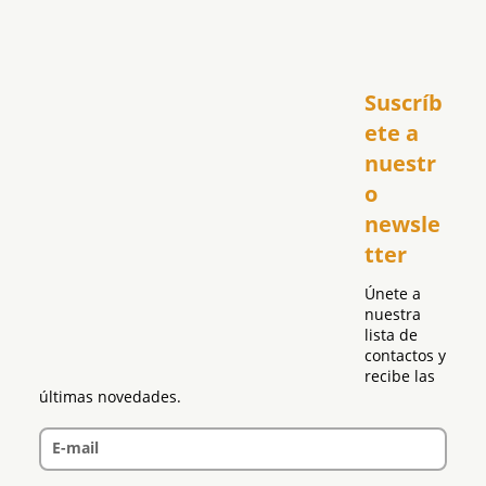
Inicio
Suscríb
América
USA
ete a 
El Club Hispano
nuestr
República Dominicana
o 
Puerto Rico
newsle
Global
tter
Política
Únete a 
nuestra 
lista de 
contactos y 
recibe las 
últimas novedades.
E-mail