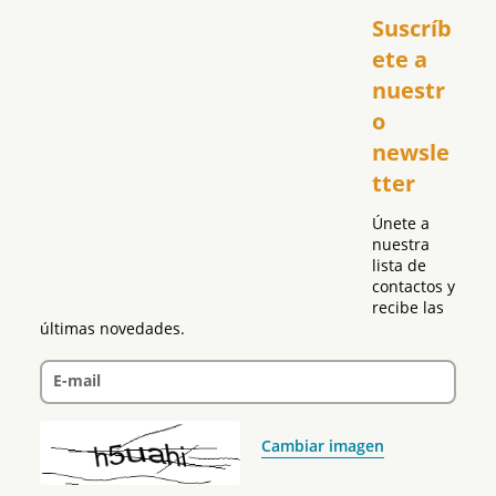
Suscríb
América
USA
ete a 
El Club Hispano
nuestr
República Dominicana
o 
Puerto Rico
newsle
Global
tter
Política
Únete a 
nuestra 
lista de 
contactos y 
recibe las 
últimas novedades.
E-mail
Cambiar imagen