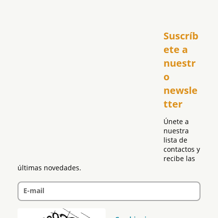
Inicio
Suscríb
América
USA
ete a 
El Club Hispano
nuestr
República Dominicana
o 
Puerto Rico
newsle
Global
tter
Política
Únete a 
nuestra 
lista de 
contactos y 
recibe las 
últimas novedades.
E-mail