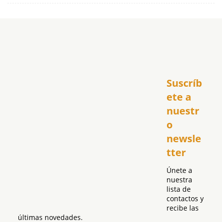
Inicio
Suscríb
América
USA
ete a 
El Club Hispano
nuestr
República Dominicana
o 
Puerto Rico
newsle
Global
tter
Política
Únete a 
nuestra 
lista de 
contactos y 
recibe las 
últimas novedades.