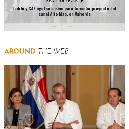
NEXT ARTICLE
Indrhi y CAF agotan misión para formular proyecto del
canal Alto Mao, en Valverde
AROUND
THE WEB