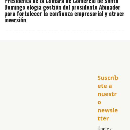
Presidenta de la Cámara de Comercio de Santo
Domingo elogia gestión del presidente Abinader
para fortalecer la confianza empresarial y atraer
inversión
Inicio
Suscríb
América
USA
ete a 
El Club Hispano
nuestr
República Dominicana
o 
Puerto Rico
newsle
Global
tter
Política
Únete a 