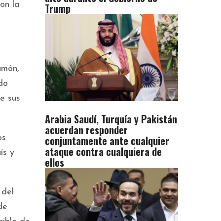
on la
Trump
amón,
ido
e sus
Arabia Saudí, Turquía y Pakistán
acuerdan responder
conjuntamente ante cualquier
os
ataque contra cualquiera de
ís y
ellos
 del
de