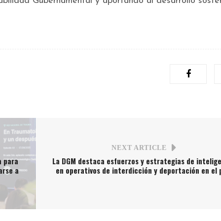
tabilidad Gubernamental y aportando al desarrollo soste
NEXT ARTICLE
a para
La DGM destaca esfuerzos y estrategias de intelig
arse a
en operativos de interdicción y deportación en el 