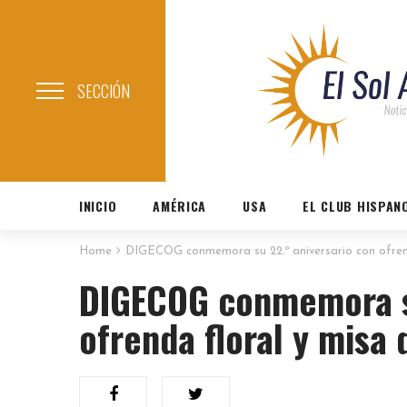
SECCIÓN
INICIO
AMÉRICA
USA
EL CLUB HISPAN
Home
DIGECOG conmemora su 22.º aniversario con ofrend
DIGECOG conmemora su
ofrenda floral y misa 