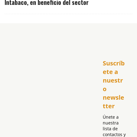
Intabaco, en beneficio del sector
Inicio
Suscríb
América
USA
ete a 
El Club Hispano
nuestr
República Dominicana
o 
Puerto Rico
newsle
Global
tter
Política
Únete a 
nuestra 
lista de 
contactos y 