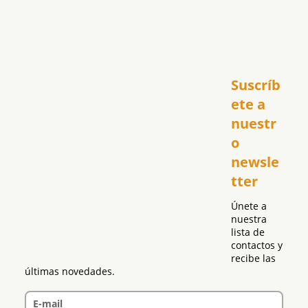
Inicio
Suscríb
América
USA
ete a 
El Club Hispano
nuestr
República Dominicana
o 
Puerto Rico
newsle
Global
tter
Política
Únete a 
nuestra 
lista de 
contactos y 
recibe las 
últimas novedades.
E-mail