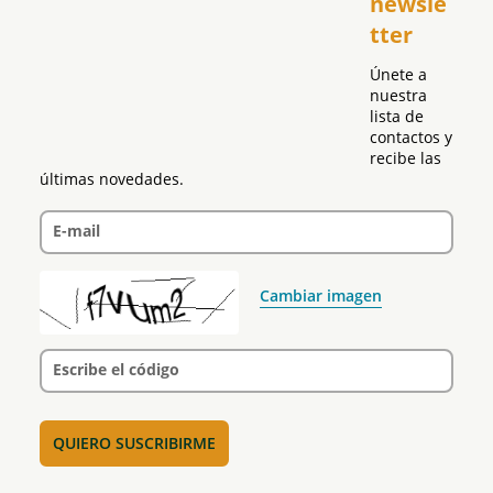
newsle
Global
tter
Política
Únete a 
nuestra 
lista de 
contactos y 
recibe las 
últimas novedades.
E-mail
Cambiar imagen
Escribe el código