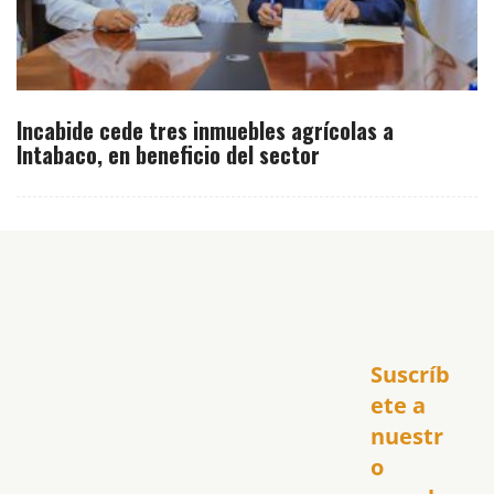
Incabide cede tres inmuebles agrícolas a
Intabaco, en beneficio del sector
Inicio
Suscríb
América
USA
ete a 
El Club Hispano
nuestr
República Dominicana
o 
Puerto Rico