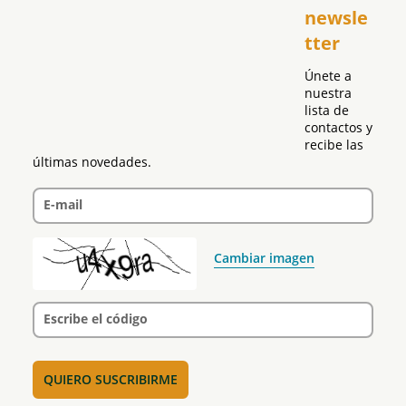
newsle
Global
tter
Política
Únete a 
nuestra 
lista de 
contactos y 
recibe las 
últimas novedades.
E-mail
Cambiar imagen
Escribe el código