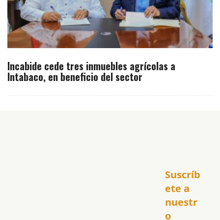
Incabide cede tres inmuebles agrícolas a
Intabaco, en beneficio del sector
Inicio
Suscríb
América
USA
ete a 
El Club Hispano
nuestr
República Dominicana
o 
Puerto Rico