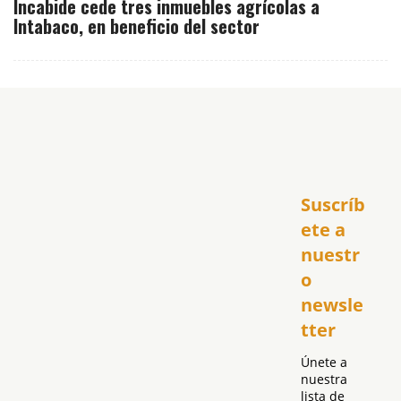
Incabide cede tres inmuebles agrícolas a
Intabaco, en beneficio del sector
Inicio
Suscríb
América
USA
ete a 
El Club Hispano
nuestr
República Dominicana
o 
Puerto Rico
newsle
Global
tter
Política
Únete a 
nuestra 
lista de 