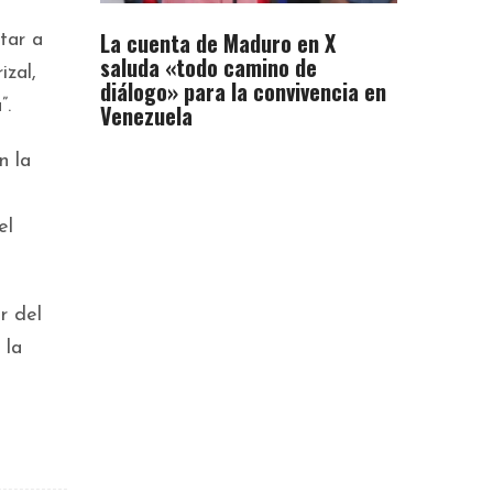
La cuenta de Maduro en X
tar a
saluda «todo camino de
izal,
diálogo» para la convivencia en
”.
Venezuela
n la
el
r del
 la