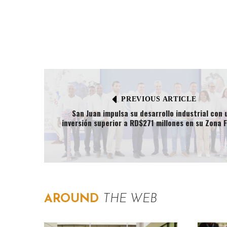
PREVIOUS ARTICLE
San Juan impulsa su desarrollo industrial con 
inversión superior a RD$271 millones en su Zona 
AROUND
THE WEB