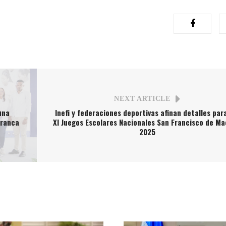
NEXT ARTICLE
una
Inefi y federaciones deportivas afinan detalles para
Franca
XI Juegos Escolares Nacionales San Francisco de Ma
2025