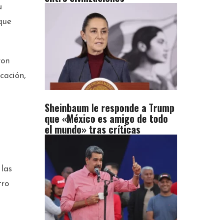
u
que
ron
cación,
Sheinbaum le responde a Trump
que «México es amigo de todo
el mundo» tras críticas
 las
tro