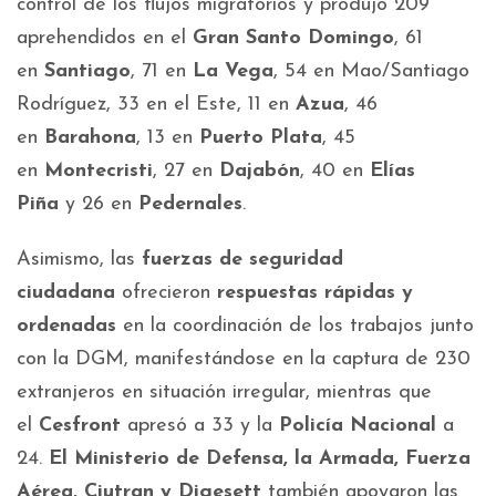
control de los flujos migratorios y produjo 209
aprehendidos en el
Gran Santo Domingo
, 61
en
Santiago
, 71 en
La Vega
, 54 en Mao/Santiago
Rodríguez, 33 en el Este, 11 en
Azua
, 46
en
Barahona
, 13 en
Puerto Plata
, 45
en
Montecristi
, 27 en
Dajabón
, 40 en
Elías
Piña
y 26 en
Pedernales
.
Asimismo, las
fuerzas de seguridad
ciudadana
ofrecieron
respuestas rápidas y
ordenadas
en la coordinación de los trabajos junto
con la DGM, manifestándose en la captura de 230
extranjeros en situación irregular, mientras que
el
Cesfront
apresó a 33 y la
Policía Nacional
a
24.
El Ministerio de Defensa, la Armada, Fuerza
Aérea, Ciutran y Digesett
también apoyaron las