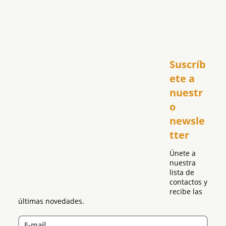
Inicio
Suscríb
América
USA
ete a 
El Club Hispano
nuestr
República Dominicana
o 
Puerto Rico
newsle
Global
tter
Política
Únete a 
nuestra 
lista de 
contactos y 
recibe las 
últimas novedades.
E-mail