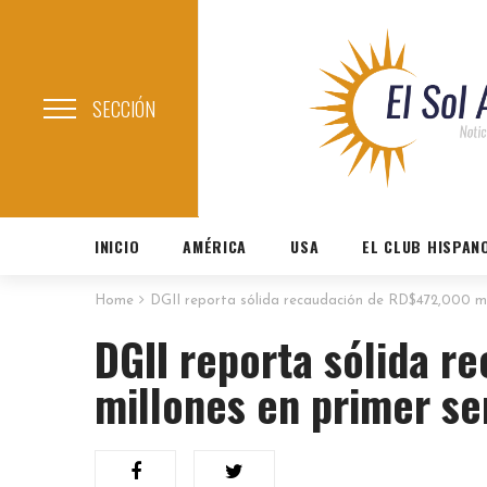
SECCIÓN
INICIO
AMÉRICA
USA
EL CLUB HISPAN
Home
DGII reporta sólida recaudación de RD$472,000 mi
DGII reporta sólida 
millones en primer s