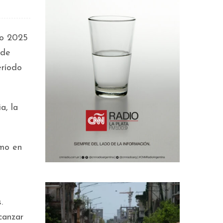
ño 2025
 de
eríodo
a, la
smo en
.
canzar