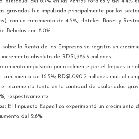
o interanual del 6.7% en las ventas totales y del 4.4% e
as gravadas fue impulsado principalmente por los secto
os), con un crecimiento de 4.5%, Hoteles, Bares y Resta
 de Bebidas con 8.0%.
 sobre la Renta de las Empresas se registró un crecimi
n incremento absoluto de RD$1,989.9 millones.
recimiento impulsado principalmente por el Impuesto so
n crecimiento de 16.5%; RD$1,090.2 millones más al com
r el incremento tanto en la cantidad de asalariados gra
4%, respectivamente.
es:
El Impuesto Específico experimentó un crecimiento 
 aumento del 2.6%.