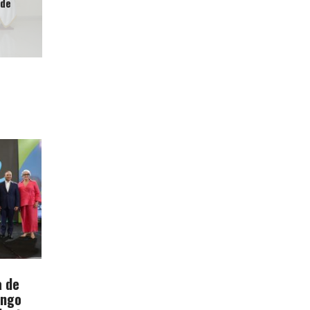
 de
a de
ingo