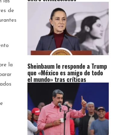
n las
res de
urantes
ento
Sheinbaum le responde a Trump
bre la
que «México es amigo de todo
parar
el mundo» tras críticas
vados
de