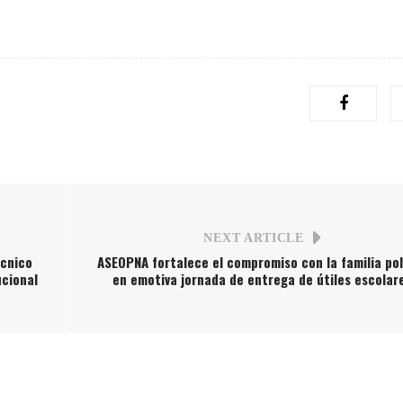
NEXT ARTICLE
écnico
ASEOPNA fortalece el compromiso con la familia pol
ucional
en emotiva jornada de entrega de útiles escolar