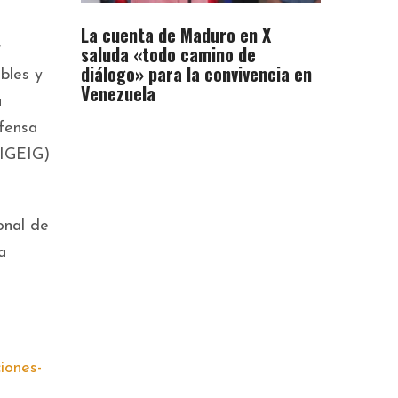
La cuenta de Maduro en X
r
saluda «todo camino de
diálogo» para la convivencia en
bles y
Venezuela
a
fensa
DIGEIG)
onal de
a
iones-