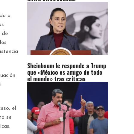
ado a
os
s de
dos
istencia
Sheinbaum le responde a Trump
que «México es amigo de todo
uación
el mundo» tras críticas
i
eso, el
no se
icas,