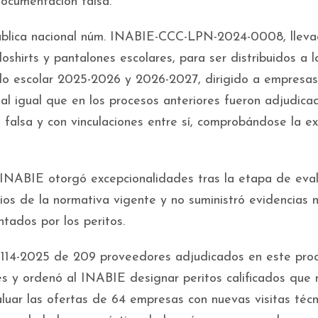
documentación falsa.
 pública nacional núm. INABIE-CCC-LPN-2024-0008, llev
oshirts y pantalones escolares, para ser distribuidos a l
odo escolar 2025-2026 y 2026-2027, dirigido a empresa
 al igual que en los procesos anteriores fueron adjudica
alsa y con vinculaciones entre sí, comprobándose la ex
INABIE otorgó excepcionalidades tras la etapa de eval
ipios de la normativa vigente y no suministró evidencias n
ntados por los peritos.
0114-2025 de 209 proveedores adjudicados en este proc
es y ordenó al INABIE designar peritos calificados que 
aluar las ofertas de 64 empresas con nuevas visitas técn