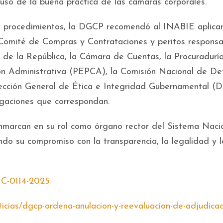
uso de la buena práctica de las cámaras corporales.
s procedimientos, la DGCP recomendó al INABIE aplica
 Comité de Compras y Contrataciones y peritos responsa
 de la República, la Cámara de Cuentas, la Procuradurí
ión Administrativa (PEPCA), la Comisión Nacional de De
ección General de Ética e Integridad Gubernamental (
tigaciones que correspondan.
marcan en su rol como órgano rector del Sistema Naci
do su compromiso con la transparencia, la legalidad y l
C-0114-2025
icias/dgcp-ordena-anulacion-y-reevaluacion-de-adjudicac