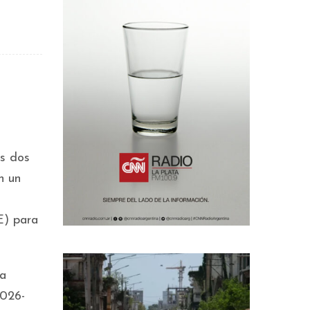
es dos
n un
E) para
la
2026-