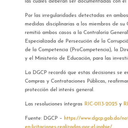
las cuales deberán ser documentadas con el 
Por las irregularidades detectadas en ambo
medidas disciplinarias a los miembros de su
remitió ambos casos a la Contraloría General
Especializada de Persecución de la Corrupc
de la Competencia (ProCompetencia), la Dir
y el Ministerio de Educación, para las inves
La DGCP recordó que estas decisiones se en
Compras y Contrataciones Públicas, reafirman
protección del interés general.
Las resoluciones íntegras
RIC-0113-2025
y
RI
Fuente: DGCP –
https://www.dgcp.gob.do/not
en-licitaciones-realizadas-por-el-inabie/