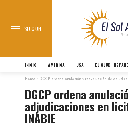
SECCIÓN
INICIO
AMÉRICA
USA
EL CLUB HISPAN
Home
DGCP ordena anulación y reevaluación de adjudicac
DGCP ordena anulació
adjudicaciones en lici
INABIE