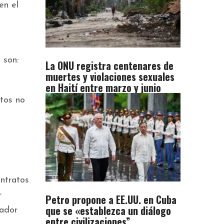
en el
 son:
La ONU registra centenares de
muertes y violaciones sexuales
en Haití entre marzo y junio
itos no
ontratos
r
Petro propone a EE.UU. en Cuba
que se «establezca un diálogo
nador
entre civilizaciones”