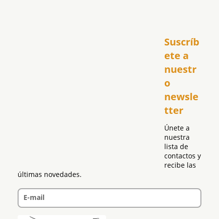
Inicio
Suscríb
América
USA
ete a 
El Club Hispano
nuestr
República Dominicana
o 
Puerto Rico
newsle
Global
tter
Política
Únete a 
nuestra 
lista de 
contactos y 
recibe las 
últimas novedades.
E-mail