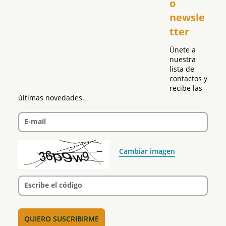
o 
Puerto Rico
newsle
Global
tter
Política
Únete a 
nuestra 
lista de 
contactos y 
recibe las 
últimas novedades.
E-mail
Cambiar imagen
Escribe el código