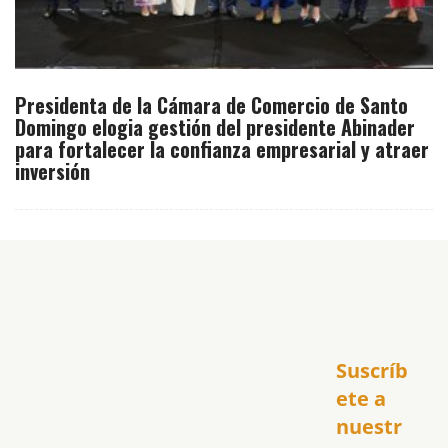
Presidenta de la Cámara de Comercio de Santo
Domingo elogia gestión del presidente Abinader
para fortalecer la confianza empresarial y atraer
inversión
Inicio
Suscríb
América
USA
ete a 
El Club Hispano
nuestr
República Dominicana