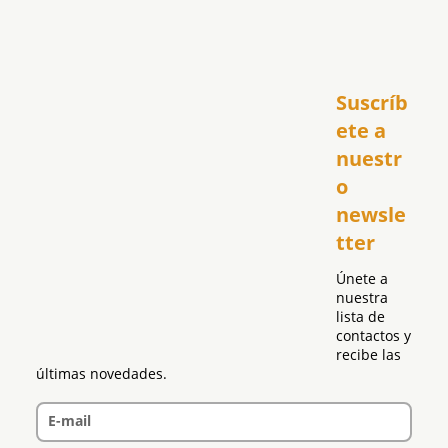
Inicio
Suscríb
América
USA
ete a 
El Club Hispano
nuestr
República Dominicana
o 
Puerto Rico
newsle
Global
tter
Política
Únete a 
nuestra 
lista de 
contactos y 
recibe las 
últimas novedades.
E-mail