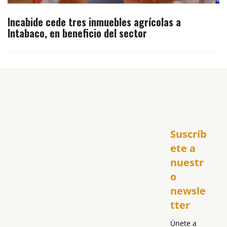
Incabide cede tres inmuebles agrícolas a
Intabaco, en beneficio del sector
Inicio
Suscríb
América
USA
ete a 
El Club Hispano
nuestr
República Dominicana
o 
Puerto Rico
newsle
Global
tter
Política
Únete a 