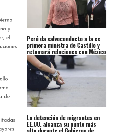
ierno
gna y
Perú da salvoconducto a la ex
r, el
primera ministra de Castillo y
tuciones
retomará relaciones con México
ollo
irmó
da de
La detención de migrantes en
litadas
EE.UU. alcanza su punto más
alto durante el Gobierno de
ayores