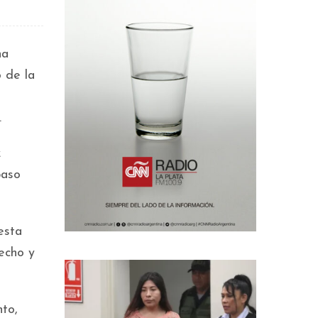
na
o de la
.
z
paso
esta
echo y
to,