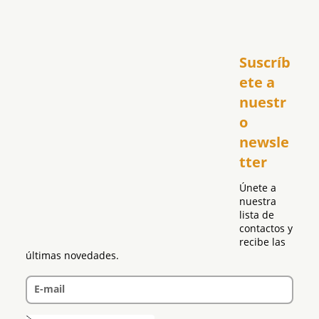
Inicio
Suscríb
América
USA
ete a 
El Club Hispano
nuestr
República Dominicana
o 
Puerto Rico
newsle
Global
tter
Política
Únete a 
nuestra 
lista de 
contactos y 
recibe las 
últimas novedades.
E-mail