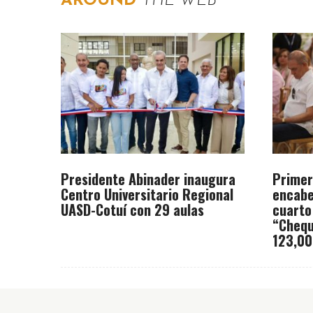
AROUND
THE WEB
Presidente Abinader inaugura
Primer
Centro Universitario Regional
encabe
UASD-Cotuí con 29 aulas
cuarto
“Chequ
123,00