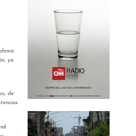
afirmó
ón, ya
os, de
stencias
nal