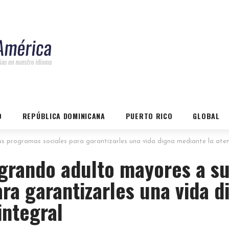
O
REPÚBLICA DOMINICANA
PUERTO RICO
GLOBAL
programas sociales para garantizarles una vida digna mediante la atenc
grando adulto mayores a s
ra garantizarles una vida d
integral