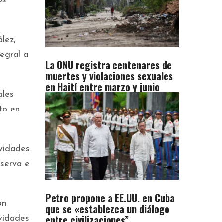
os
lez,
tegral a
La ONU registra centenares de
muertes y violaciones sexuales
en Haití entre marzo y junio
ales
to en
ividades
eserva e
Petro propone a EE.UU. en Cuba
ón
que se «establezca un diálogo
entre civilizaciones”
ividades