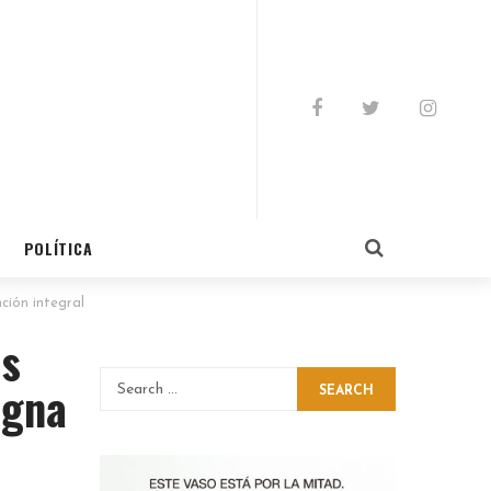
POLÍTICA
ión integral
us
igna
SEARCH