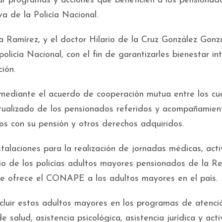
ar programas y acciones que beneficien a los pensionad
a de la Policía Nacional.
a Ramírez, y el doctor Hilario de la Cruz González Gonzá
olicía Nacional, con el fin de garantizarles bienestar in
ción.
mediante el acuerdo de cooperación mutua entre los cu
actualizado de los pensionados referidos y acompañamien
dos con su pensión y otros derechos adquiridos.
stalaciones para la realización de jornadas médicas, act
io de los policías adultos mayores pensionados de la R
ue ofrece el CONAPE a los adultos mayores en el país.
uir estos adultos mayores en los programas de atenci
e salud, asistencia psicológica, asistencia jurídica y act