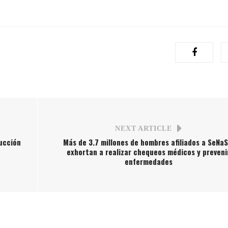
NEXT ARTICLE
rucción
Más de 3.7 millones de hombres afiliados a SeNaS
exhortan a realizar chequeos médicos y preveni
enfermedades