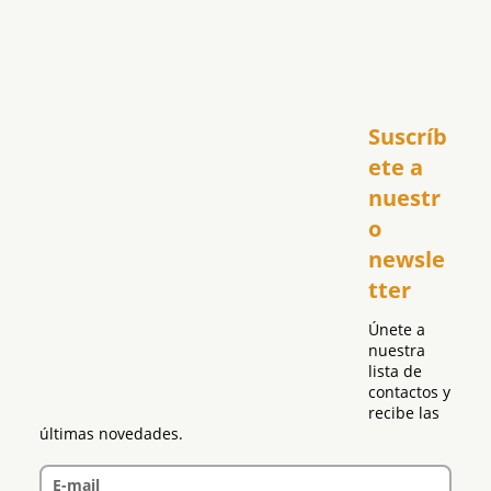
Inicio
Suscríb
América
USA
ete a 
El Club Hispano
nuestr
República Dominicana
o 
Puerto Rico
newsle
Global
tter
Política
Únete a 
nuestra 
lista de 
contactos y 
recibe las 
últimas novedades.
E-mail