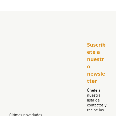
Inicio
Suscríb
América
USA
ete a 
El Club Hispano
nuestr
República Dominicana
o 
Puerto Rico
newsle
Global
tter
Política
Únete a 
nuestra 
lista de 
contactos y 
recibe las 
últimas novedades.