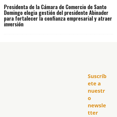
Presidenta de la Cámara de Comercio de Santo
Domingo elogia gestión del presidente Abinader
para fortalecer la confianza empresarial y atraer
inversión
Inicio
Suscríb
América
USA
ete a 
El Club Hispano
nuestr
República Dominicana
o 
Puerto Rico
newsle
Global
tter
Política