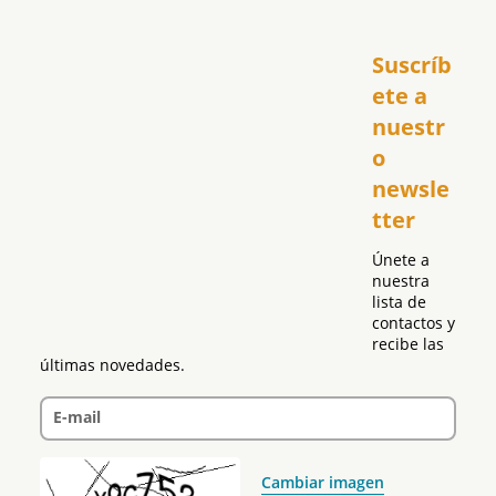
Inicio
Suscríb
América
USA
ete a 
El Club Hispano
nuestr
República Dominicana
o 
Puerto Rico
newsle
Global
tter
Política
Únete a 
nuestra 
lista de 
contactos y 
recibe las 
últimas novedades.
E-mail
Cambiar imagen