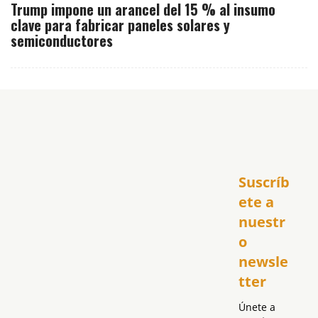
Trump impone un arancel del 15 % al insumo
clave para fabricar paneles solares y
semiconductores
Inicio
Suscríb
América
USA
ete a 
El Club Hispano
nuestr
República Dominicana
o 
Puerto Rico
newsle
Global
tter
Política
Únete a 