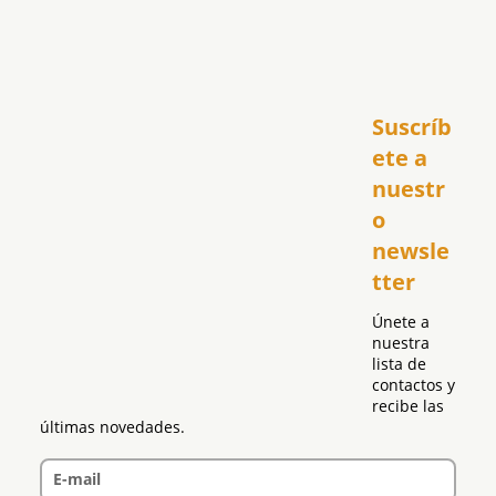
Inicio
Suscríb
América
USA
ete a 
El Club Hispano
nuestr
República Dominicana
o 
Puerto Rico
newsle
Global
tter
Política
Únete a 
nuestra 
lista de 
contactos y 
recibe las 
últimas novedades.
E-mail