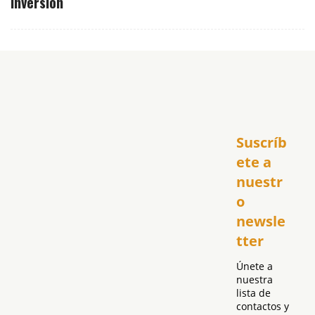
inversión
Inicio
Suscríb
América
USA
ete a 
El Club Hispano
nuestr
República Dominicana
o 
Puerto Rico
newsle
Global
tter
Política
Únete a 
nuestra 
lista de 
contactos y 