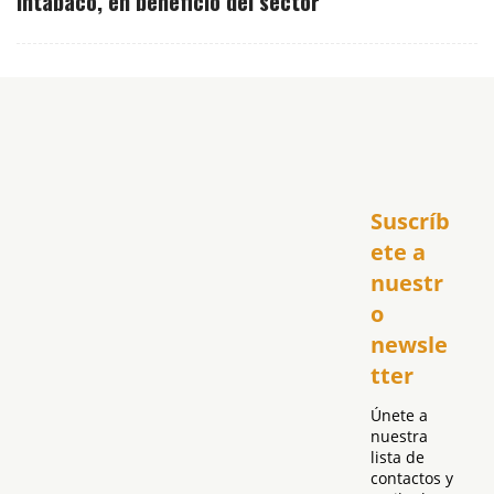
Intabaco, en beneficio del sector
Inicio
Suscríb
América
USA
ete a 
El Club Hispano
nuestr
República Dominicana
o 
Puerto Rico
newsle
Global
tter
Política
Únete a 
nuestra 
lista de 
contactos y 