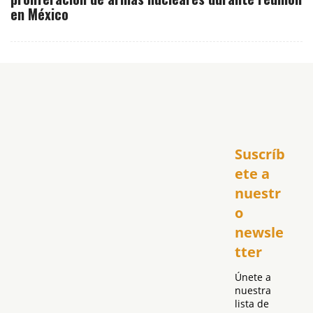
en México
Inicio
Suscríb
América
USA
ete a 
El Club Hispano
nuestr
República Dominicana
o 
Puerto Rico
newsle
Global
tter
Política
Únete a 
nuestra 
lista de 