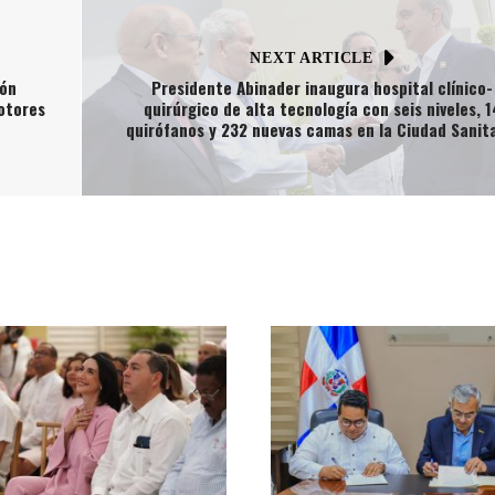
NEXT ARTICLE
ión
Presidente Abinader inaugura hospital clínico-
motores
quirúrgico de alta tecnología con seis niveles, 1
quirófanos y 232 nuevas camas en la Ciudad Sanit