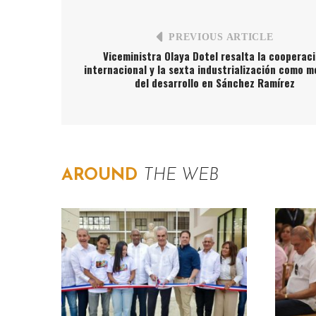
PREVIOUS ARTICLE
Viceministra Olaya Dotel resalta la cooperac
internacional y la sexta industrialización como 
del desarrollo en Sánchez Ramírez
AROUND
THE WEB