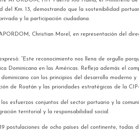
entre APORDOM, HIT Puerto Río Haina, el Ministerio d
d del Km. 13, demostrando que la sostenibilidad portuar
privada y la participación ciudadana.
e APORDOM, Christian Morel, en representación del dire
expresó: “Este reconocimiento nos llena de orgullo porq
blica Dominicana en las Américas. Refleja además el co
dominicano con los principios del desarrollo moderno y
ción de Roatán y las prioridades estratégicas de la CIP
los esfuerzos conjuntos del sector portuario y la comun
gración territorial y la responsabilidad social.
 19 postulaciones de ocho países del continente, todas d