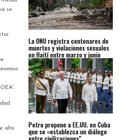
e Medio
ia se
ctor
La ONU registra centenares de
muertes y violaciones sexuales
en Haití entre marzo y junio
ue
mpromiso
-OEA”.
idad
Petro propone a EE.UU. en Cuba
e alto
que se «establezca un diálogo
entre civilizaciones”