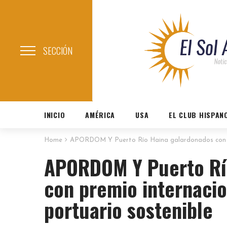
SECCIÓN
INICIO
AMÉRICA
USA
EL CLUB HISPAN
Home
APORDOM Y Puerto Río Haina galardonados con pre
APORDOM Y Puerto Rí
con premio internacio
portuario sostenible