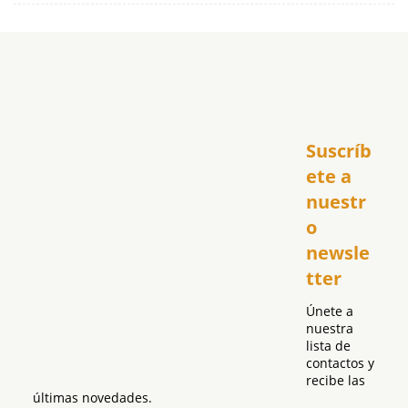
Inicio
Suscríb
América
USA
ete a 
El Club Hispano
nuestr
República Dominicana
o 
Puerto Rico
newsle
Global
tter
Política
Únete a 
nuestra 
lista de 
contactos y 
recibe las 
últimas novedades.