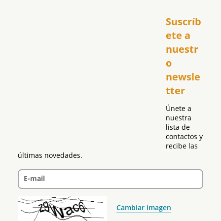
Inicio
Suscríb
América
USA
ete a 
El Club Hispano
nuestr
República Dominicana
o 
Puerto Rico
newsle
Global
tter
Política
Únete a 
nuestra 
lista de 
contactos y 
recibe las 
últimas novedades.
E-mail
Cambiar imagen