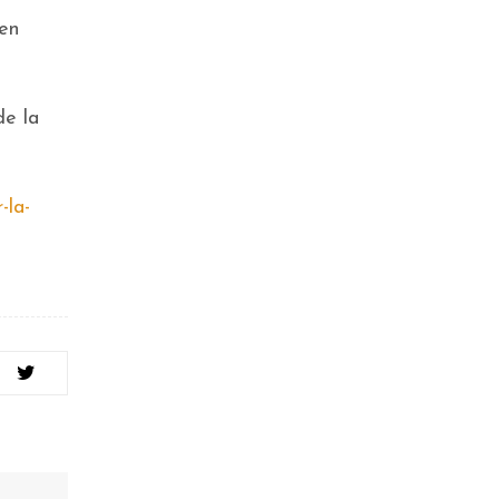
 en
de la
-la-