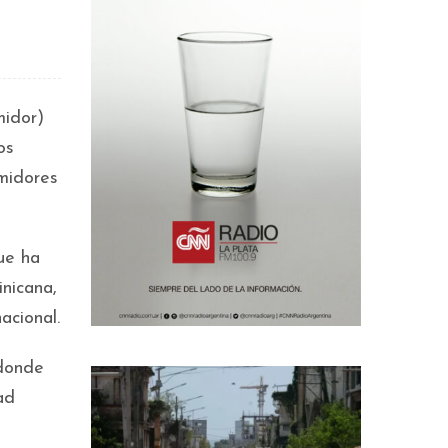
midor)
os
umidores
ue ha
nicana,
acional.
 donde
ad