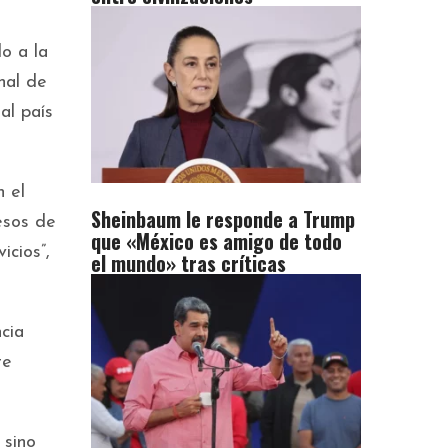
o a la
nal de
al país
n el
Sheinbaum le responde a Trump
esos de
que «México es amigo de todo
icios”,
el mundo» tras críticas
cia
te
 sino