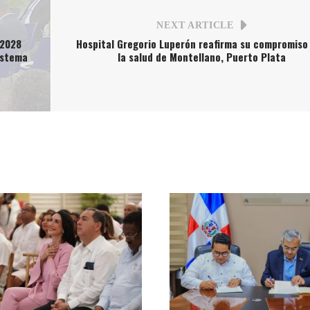
NEXT ARTICLE
-2028
Hospital Gregorio Luperón reafirma su compromiso
istema
la salud de Montellano, Puerto Plata