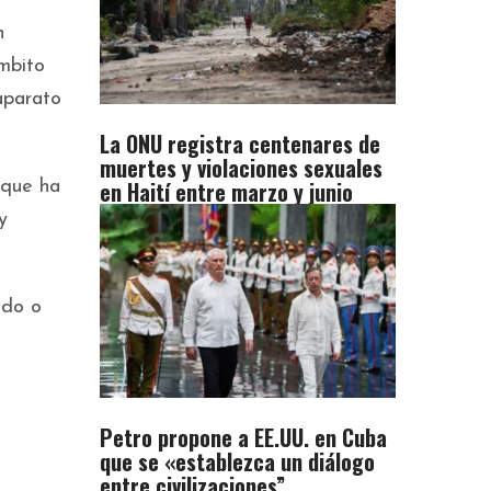
n
ámbito
aparato
La ONU registra centenares de
muertes y violaciones sexuales
en Haití entre marzo y junio
 que ha
y
ado o
Petro propone a EE.UU. en Cuba
que se «establezca un diálogo
entre civilizaciones”