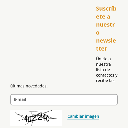
Inicio
Suscríb
América
USA
ete a 
El Club Hispano
nuestr
República Dominicana
o 
Puerto Rico
newsle
Global
tter
Política
Únete a 
nuestra 
lista de 
contactos y 
recibe las 
últimas novedades.
E-mail
Cambiar imagen