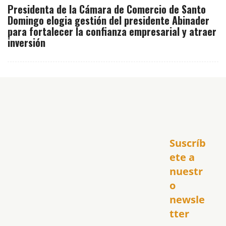
Presidenta de la Cámara de Comercio de Santo
Domingo elogia gestión del presidente Abinader
para fortalecer la confianza empresarial y atraer
inversión
Inicio
Suscríb
América
USA
ete a 
El Club Hispano
nuestr
República Dominicana
o 
Puerto Rico
newsle
Global
tter
Política