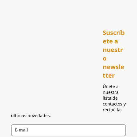
Inicio
Suscríb
América
USA
ete a 
El Club Hispano
nuestr
República Dominicana
o 
Puerto Rico
newsle
Global
tter
Política
Únete a 
nuestra 
lista de 
contactos y 
recibe las 
últimas novedades.
E-mail