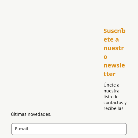
Inicio
Suscríb
América
USA
ete a 
El Club Hispano
nuestr
República Dominicana
o 
Puerto Rico
newsle
Global
tter
Política
Únete a 
nuestra 
lista de 
contactos y 
recibe las 
últimas novedades.
E-mail