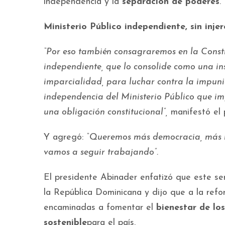
independencia y la
separación de poderes
.
Ministerio Público independiente, sin injer
“Por eso también consagraremos en la Consti
independiente, que lo consolide como una inst
imparcialidad, para luchar contra la impun
independencia del Ministerio Público que im
una obligación constitucional”,
manifestó el 
Y agregó:
“Queremos más democracia, más ins
vamos a seguir trabajando”.
El presidente Abinader enfatizó que este s
la República Dominicana y dijo que a la refo
encaminadas a fomentar el
bienestar de lo
sostenible
para el país.