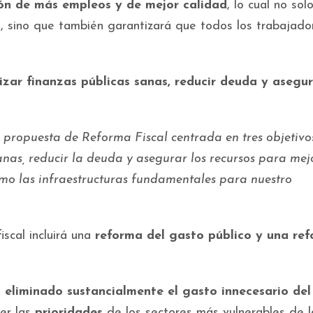
ón de más empleos y de mejor calidad
, lo cual no sol
s, sino que también garantizará que todos los trabajado
zar finanzas públicas sanas, reducir deuda y asegu
propuesta de Reforma Fiscal centrada en tres objetivo
anas, reducir la deuda y asegurar los recursos para mej
como las infraestructuras fundamentales para nuestro
scal incluirá una
reforma del gasto público y una re
 eliminado sustancialmente el gasto innecesario del
er las
prioridades
de los sectores más vulnerables de l