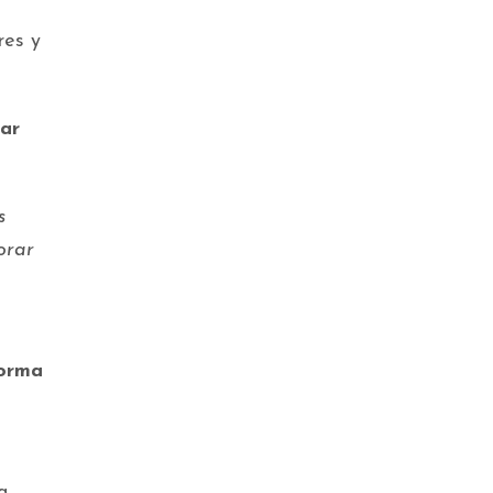
o
res y
rar
s
orar
forma
a