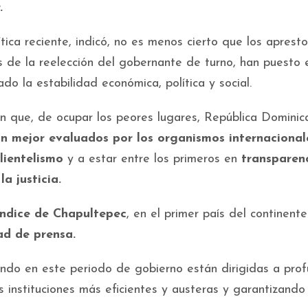
.
ítica reciente, indicó, no es menos cierto que los aprest
és de la reelección del gobernante de turno, han puesto 
o la estabilidad económica, política y social.
n que, de ocupar los peores lugares, República Dominic
ión mejor evaluados por los organismos internacional
clientelismo
y a estar entre los primeros en
transparen
a justicia.
índice de Chapultepec
, en el primer país del continent
tad de prensa.
do en este periodo de gobierno están dirigidas a prof
 instituciones más eficientes y austeras y garantizando 