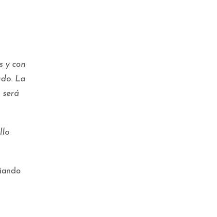
s y con
ado. La
 será
llo
iando