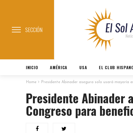
SECCIÓN
INICIO
AMÉRICA
USA
EL CLUB HISPAN
Home
Presidente Abinader asegura solo usará mayoría en
Presidente Abinader 
Congreso para benefic