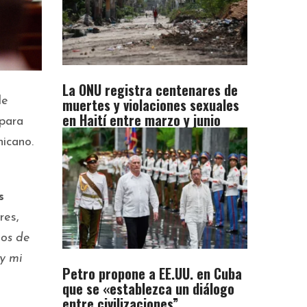
La ONU registra centenares de
muertes y violaciones sexuales
de
en Haití entre marzo y junio
para
icano.
s
res,
nos de
 y mi
Petro propone a EE.UU. en Cuba
que se «establezca un diálogo
entre civilizaciones”