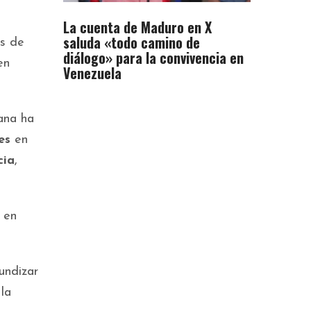
La cuenta de Maduro en X
saluda «todo camino de
os de
diálogo» para la convivencia en
en
Venezuela
ana ha
es
en
cia
,
e en
undizar
la