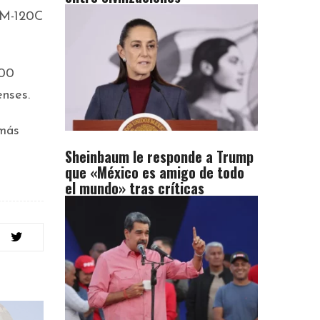
AIM-120C
000
enses.
 más
Sheinbaum le responde a Trump
que «México es amigo de todo
el mundo» tras críticas